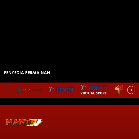
PENYEDIA PERMAINAN