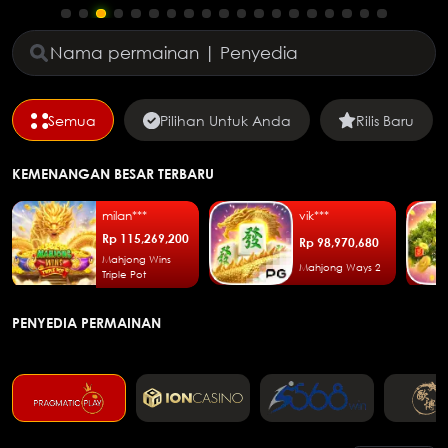
Semua
Pilihan Untuk Anda
Rilis Baru
KEMENANGAN BESAR TERBARU
milan***
vik***
Rp
115,269,200
Rp
98,970,680
Mahjong Wins
Mahjong Ways 2
Triple Pot
PENYEDIA PERMAINAN