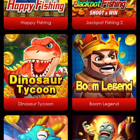
Happy Fishing
Jackpot Fishing 2
Dinosaur Tycoon
Boom Legend